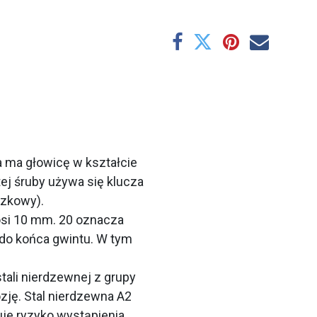
a ma głowicę w kształcie
ej śruby używa się klucza
czkowy).
osi 10 mm. 20 oznacza
y do końca gwintu. W tym
stali nierdzewnej z grupy
ozję. Stal nierdzewna A2
je ryzyko wystąpienia