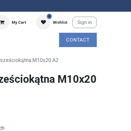
0
Sign in
My Cart
Wishlist
CONTACT
 sześciokątna M10x20 A2
ześciokątna M10x20
ch