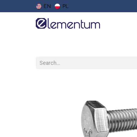
EN
PL
Home
eShop
Downloads
Price Lists