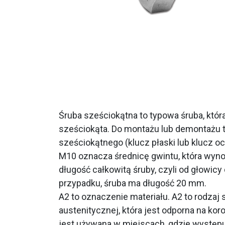
Śruba sześciokątna to typowa śruba, któr
sześciokąta. Do montażu lub demontażu t
sześciokątnego (klucz płaski lub klucz o
M10 oznacza średnicę gwintu, która wyn
długość całkowitą śruby, czyli od głowic
przypadku, śruba ma długość 20 mm.
A2 to oznaczenie materiału. A2 to rodzaj 
austenitycznej, która jest odporna na kor
jest używana w miejscach, gdzie występu