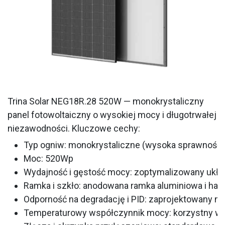
Trina Solar NEG18R.28 520W — monokrystaliczny
panel fotowoltaiczny o wysokiej mocy i długotrwałej
niezawodności. Kluczowe cechy:
Typ ogniw: monokrystaliczne (wysoka sprawność,
Moc: 520Wp
Wydajność i gęstość mocy: zoptymalizowany ukła
Ramka i szkło: anodowana ramka aluminiowa i ha
Odporność na degradację i PID: zaprojektowany na
Temperaturowy współczynnik mocy: korzystny ws