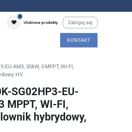
0
Zaloguj się
Ulubione produkty
KONTAKT
-EU-AM3, 30kW, 3 MPPT, WI-FI,
rydowy, HV
0K-SG02HP3-EU-
3 MPPT, WI-FI,
alownik hybrydowy,