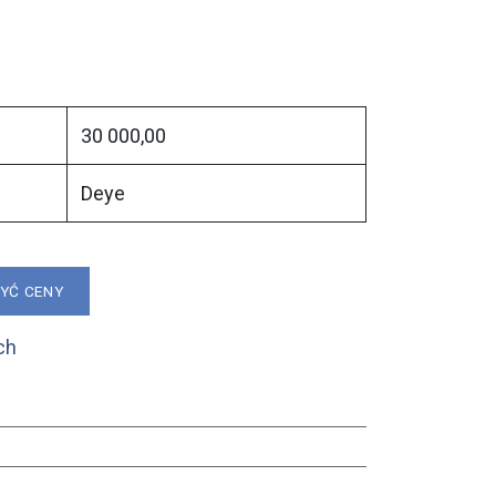
30 000,00
Deye
ZYĆ CENY
ch