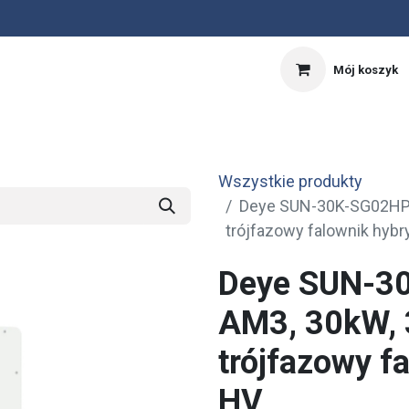
Mój koszyk
nnik
Kalkulator PV
OFERTA SPECJALNA
Wszystkie produkty
Deye SUN-30K-SG02HP3
trójfazowy falownik hyb
Deye SUN-3
AM3, 30kW, 
trójfazowy f
HV