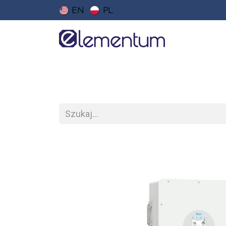
EN
PL
Strona główna
Sklep
Do pobrania
Ce