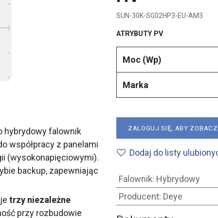
SUN-30K-SG02HP3-EU-AM3
ATRYBUTY PV
Moc (Wp)
Marka
ZALOGUJ SIĘ, ABY ZOBAC
 hybrydowy falownik
do współpracy z panelami
Dodaj do listy ulubiony
ii (wysokonapięciowymi).
trybie backup, zapewniając
Falownik
:
Hybrydowy
Producent
:
Deye
je
trzy niezależne
zność przy rozbudowie