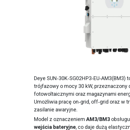
Deye SUN‑30K‑SG02HP3‑EU‑AM3(BM3) to
trójfazowy o mocy 30 kW, przeznaczony 
fotowoltaicznymi oraz magazynami energ
Umożliwia pracę on‑grid, off‑grid oraz w 
zasilanie awaryjne.
Model z oznaczeniem
AM3/BM3
obsługu
wejścia bateryjne
, co daje dużą elastyc