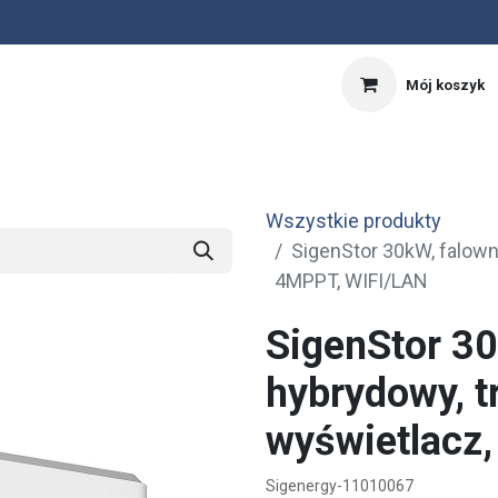
Mój koszyk
nnik
Kalkulator PV
OFERTA SPECJALNA
Wszystkie produkty
SigenStor 30kW, falown
4MPPT, WIFI/LAN
SigenStor 30
hybrydowy, t
wyświetlacz
Sigenergy-11010067