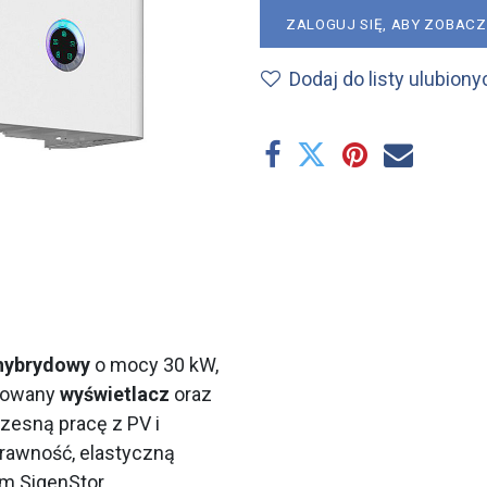
ZALOGUJ SIĘ, ABY ZOBAC
Dodaj do listy ulubiony
 hybrydowy
o mocy 30 kW,
dowany
wyświetlacz
oraz
zesną pracę z PV i
rawność, elastyczną
em SigenStor.