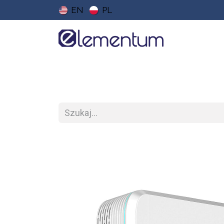
EN
PL
Strona główna
Sklep
Do pobrania
Ce