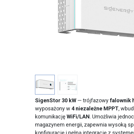
SigenStor 30 kW
— trójfazowy
falownik
wyposażony w
4 niezależne MPPT
, wbu
komunikację
WiFi/LAN
. Umożliwia jednoc
magazynem energii, zapewnia wysoką sp
konfigurację i pełną integrację z system