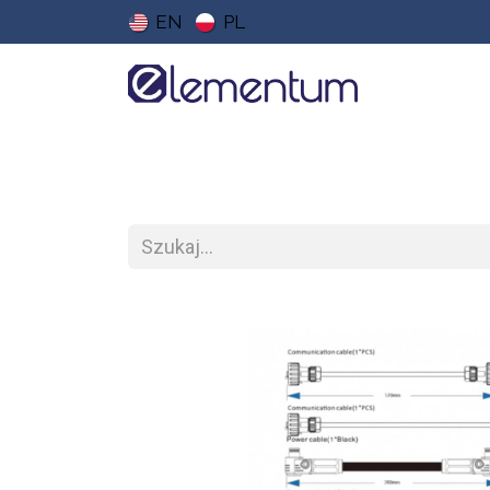
EN
PL
Strona główna
Sklep
Do pobrania
Ce