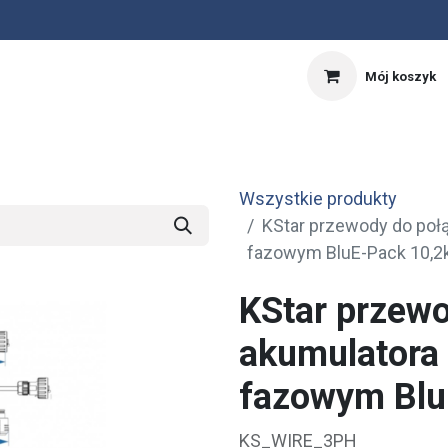
Mój koszyk
nnik
Kalkulator PV
OFERTA SPECJALNA
Wszystkie produkty
KStar przewody do połą
fazowym BluE-Pack 10,
KStar przewo
akumulatora 
fazowym Blu
KS_WIRE_3PH