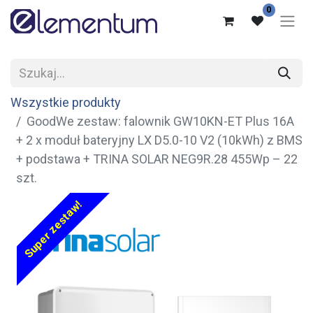
0
Wszystkie produkty
GoodWe zestaw: falownik GW10KN-ET Plus 16A
+ 2 x moduł bateryjny LX D5.0-10 V2 (10kWh) z BMS
+ podstawa + TRINA SOLAR NEG9R.28 455Wp – 22
szt.
Super zestaw!