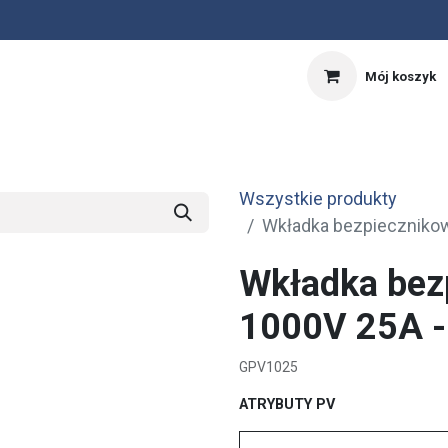
Mój koszyk
nnik
Kalkulator PV
OFERTA SPECJALNA
Wszystkie produkty
Wkładka bezpiecznikow
Wkładka bez
1000V 25A -
GPV1025
ATRYBUTY PV