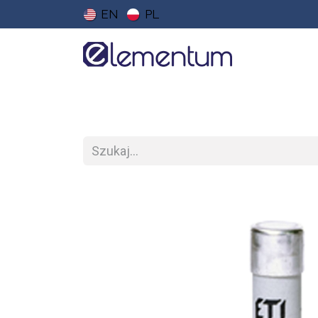
EN
PL
Strona główna
Sklep
Do pobrania
Ce