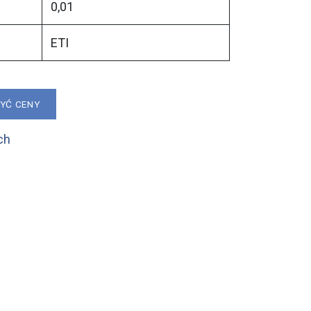
0,01
ETI
ZYĆ CENY
ch