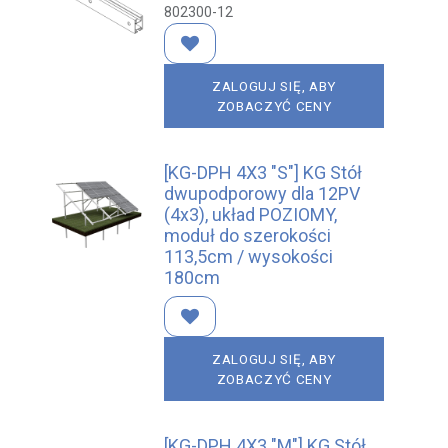
802300-12
ZALOGUJ SIĘ, ABY
ZOBACZYĆ CENY
[KG-DPH 4X3 "S"] KG Stół
dwupodporowy dla 12PV
(4x3), układ POZIOMY,
moduł do szerokości
113,5cm / wysokości
180cm
ZALOGUJ SIĘ, ABY
ZOBACZYĆ CENY
[KG-DPH 4X3 "M"] KG Stół