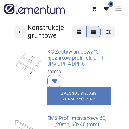
0
Konstrukcje
gruntowe
KG Zestaw śrubowy "3"
łączników profili dla JPH
JPV DPH4 DPH5
800003
ZALOGUJ SIĘ, ABY
ZOBACZYĆ CENY
EMS Profil montażowy 60,
L=1,20mb, 60x40 (mm)