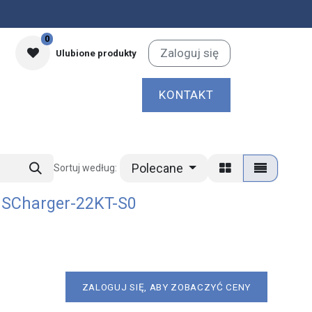
0
Zaloguj się
Ulubione produkty
KONTAKT
Polecane
Sortuj według:
 SCharger-22KT-S0
ZALOGUJ SIĘ, ABY ZOBACZYĆ CENY