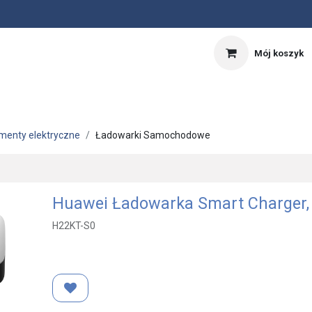
Mój koszyk
nnik
Kalkulator PV
OFERTA SPECJALNA
menty elektryczne
Ładowarki Samochodowe
Huawei Ładowarka Smart Charger,
H22KT-S0