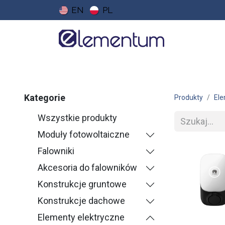
EN
PL
Strona główna
Sklep
Do pobrania
Ce
Kategorie
Produkty
Ele
Wszystkie produkty
Moduły fotowoltaiczne
Falowniki
Akcesoria do falowników
Konstrukcje gruntowe
Konstrukcje dachowe
Elementy elektryczne