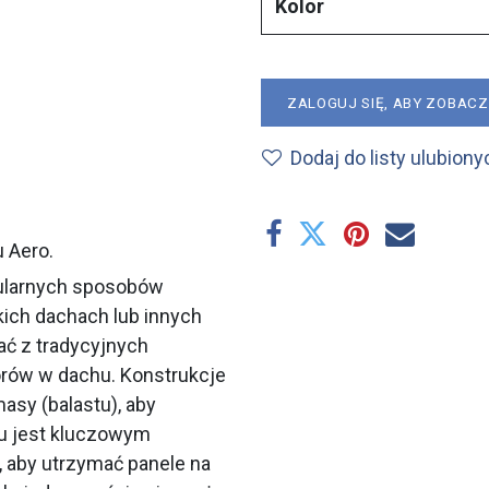
Kolor
ZALOGUJ SIĘ, ABY ZOBAC
Dodaj do listy ulubiony
 Aero.
ularnych sposobów
skich dachach lub innych
ać z tradycyjnych
ów w dachu. Konstrukcje
asy (balastu), aby
tu jest kluczowym
, aby utrzymać panele na