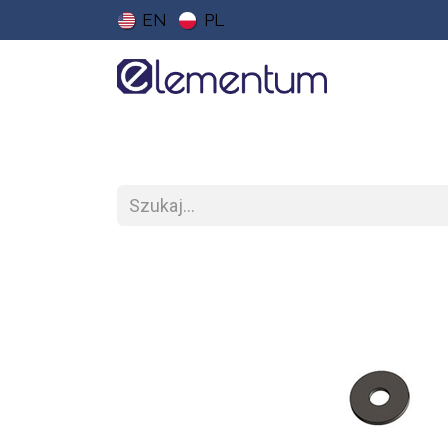
EN
PL
Strona główna
Sklep
Do pobrania
Ce