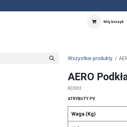
Mój koszyk
nnik
Kalkulator PV
OFERTA SPECJALNA
Wszystkie produkty
AER
AERO Podkła
823002
ATRYBUTY PV
Waga (Kg)