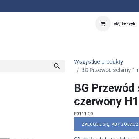
Mój koszyk
nnik
Kalkulator PV
OFERTA SPECJALNA
Wszystkie produkty
BG Przewód solarny 1
BG Przewód 
czerwony H1
80111-20
ZALOGUJ SIĘ, ABY ZOBAC