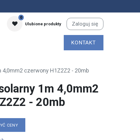
0
Zaloguj się
Ulubione produkty
KONTAKT
m 4,0mm2 czerwony H1Z2Z2 - 20mb
solarny 1m 4,0mm2
Z2Z2 - 20mb
ZYĆ CENY