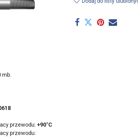
Dodaj do listy ulubiony
0 mb.
0618
racy przewodu:
+90°C
racy przewodu: