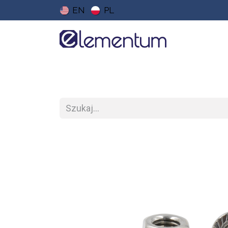
EN
PL
Strona główna
Sklep
Do pobrania
Ce