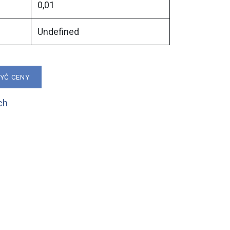
0,01
Undefined
ZYĆ CENY
ch