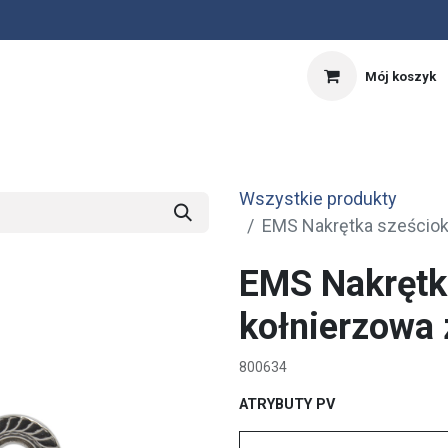
Mój koszyk
nnik
Kalkulator PV
OFERTA SPECJALNA
Wszystkie produkty
EMS Nakrętka sześcio
EMS Nakrętk
kołnierzowa
800634
ATRYBUTY PV