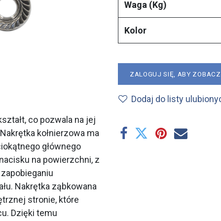
Waga (Kg)
Kolor
ZALOGUJ SIĘ, ABY ZOBAC
Dodaj do listy ulubiony
ztałt, co pozwala na jej
 Nakrętka kołnierzowa ma
ciokątnego głównego
 nacisku na powierzchni, z
 zapobieganiu
ału. Nakrętka ząbkowana
rznej stronie, które
u. Dzięki temu