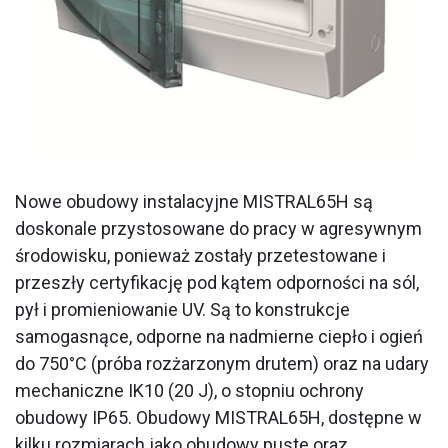
Nowe obudowy instalacyjne MISTRAL65H są
doskonale przystosowane do pracy w agresywnym
środowisku, ponieważ zostały przetestowane i
przeszły certyfikację pod kątem odporności na sól,
pył i promieniowanie UV. Są to konstrukcje
samogasnące, odporne na nadmierne ciepło i ogień
do 750°C (próba rozżarzonym drutem) oraz na udary
mechaniczne IK10 (20 J), o stopniu ochrony
obudowy IP65. Obudowy MISTRAL65H, dostępne w
kilku rozmiarach jako obudowy puste oraz